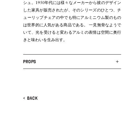
シュ。1950年代には様々なメーカーから彼のデザイン
した家具が販売されたが、そのシリーズのひとつ、チ
ューリップチェアの中でも特にアルミニウム製のもの
FURNITURE
PRIVACY POLICY
は世界的に人気がある商品である。 一見無骨なようで
LEGAL
STUDIO-LP
いて、光を受けると変わるアルミの表情は空間に奥行
きと味わいを生み出す。
ART&PROPS
STYLING
PROPS
ABOUT
JOURNAL
<
BACK
CONTACT