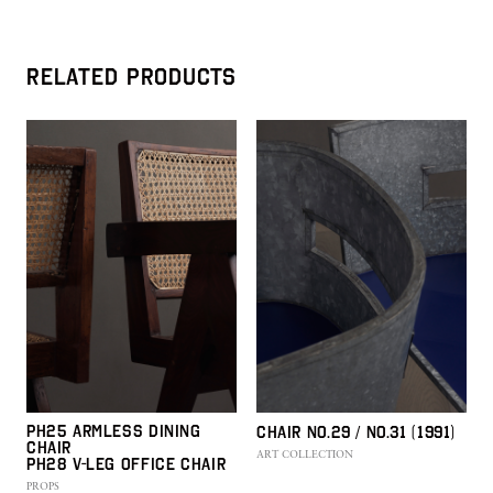
RELATED PRODUCTS
PH25 Armless Dining
Chair No.29 / No.31 (1991)
Chair
ART COLLECTION
PH28 V-leg Office Chair
PROPS