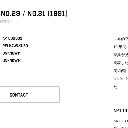
No.29 / No.31 (1991)
ECTION
Ap-000009
世界的フ
Rei Kawakubo
10 年
Unknowm
家具が見
Unknowm
発表した
美術館に
No.01
た。
CONTACT
ART C
ART 