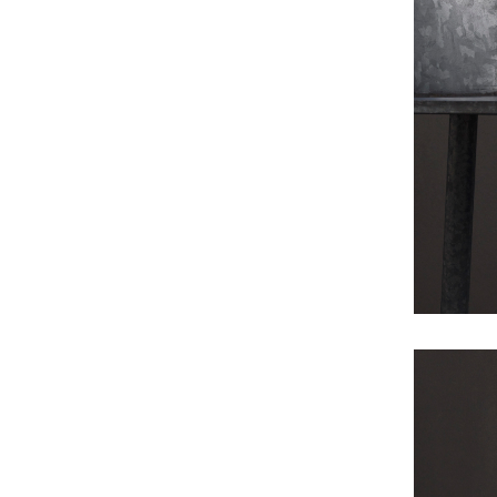
FURNITURE
STUDIO-LP
ART&PROPS
STYLING
ABOUT
JOURNAL
CONTACT