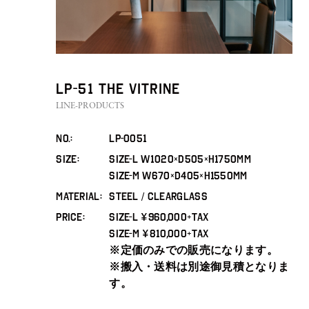
ART&PROPS
STYLING
ABOUT
LP-51 THE VITRINE
LINE-PRODUCTS
JOURNAL
No.
lp-0051
CONTACT
SIZE
SIZE-L W1020×D505×H1750mm
SIZE-M W670×D405×H1550mm
MATERIAL
STEEL / CLEARGLASS
PRICE
SIZE-L ¥960,000+TAX
SIZE-M ¥810,000+TAX
※定価のみでの販売になります。
※搬入・送料は別途御見積となりま
す。