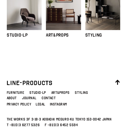
STUDIO-LP
ART&PROPS
STYLING
FURNITURE
STUDIO-LP
ART&PROPS
STYLING
ABOUT
JOURNAL
CONTACT
PRIVACY POLICY
LEGAL
INSTAGRAM
THE WORKS 3F 3-18-3 Aobadai Meguro-ku Tokyo 153-0042 JAPAN
T
+81(0)3 6277 5326
F +81(0)3 6452 5594