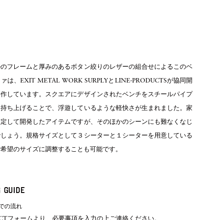
ルのフレームと厚みのあるボタン絞りのレザーの組合せによるこのベ
は、EXIT METAL WORK SURPLYとLINE-PRODUCTSが協同開
製作しています。スクエアにデザインされたベンチをスチールパイプ
て持ち上げることで、浮遊しているような軽快さが生まれました。家
想定して開発したアイテムですが、そのほかのシーンにも難なくなじ
でしょう。規格サイズとして３シーターと１シーターを用意している
ご希望のサイズに調整することも可能です。
 GUIDE
での流れ
ACTフォーム
より、必要事項を入力の上ご連絡ください。