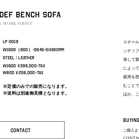
 DEF BENCH SOFA
L WORK SURPLY
lp-0019
スチー
W1600（800）×D645×SH380mm
ンチソファ
STEEL / LEATHER
発して
W1600 ¥396,000+TAX
によっ
W800 ¥258,000+TAX
庭用を
※定価のみでの販売になります。
むこと
※送料は別途御見積となります。
ほか、
BUYING
CONTACT
ご購入ま
CONT