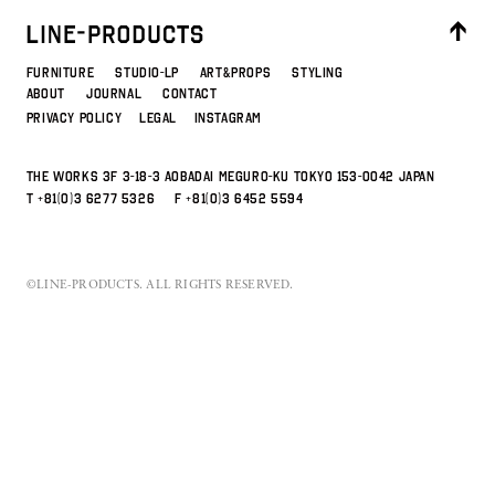
STYLING
ABOUT
FURNITURE
STUDIO-LP
ART&PROPS
STYLING
ABOUT
JOURNAL
CONTACT
PRIVACY POLICY
LEGAL
INSTAGRAM
JOURNAL
CONTACT
THE WORKS 3F 3-18-3 Aobadai Meguro-ku Tokyo 153-0042 JAPAN
T
+81(0)3 6277 5326
F +81(0)3 6452 5594
©LINE-PRODUCTS. ALL RIGHTS RESERVED.